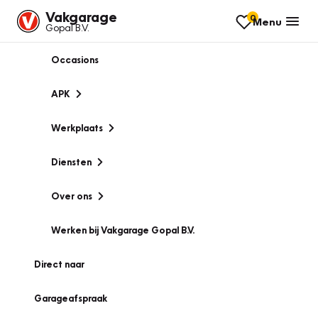
Vakgarage
0
Menu
Gopal B.V.
Occasions
APK
Werkplaats
Diensten
Over ons
Werken bij Vakgarage Gopal B.V.
Direct naar
Garageafspraak