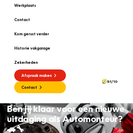
Werkplaats
Contact
Kom gerust verder
Historie vakgarage
Zekerheden
Afspraak maken
9.1/10
Contact
Ben jij klaar voor een nieuwe
Vacatures
uitdaging als Automonteur?
🚗🔧