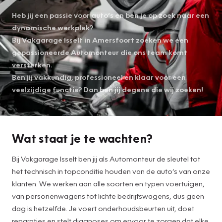
Heb jij een passie voor auto’s en ben je op zoek naar een
dynamische werkplek?
Bij Vakgarage Isselt in Amersfoort zoeken we een
gepassioneerde Automonteur die ons team komt
versterken.
Ben jij vakkundig, professioneel en klaar voor een
veelzijdige functie? Dan ben jij degene die wij zoeken!
Wat staat je te wachten?
Bij Vakgarage Isselt ben jij als Automonteur de sleutel tot
het technisch in topconditie houden van de auto’s van onze
klanten. We werken aan alle soorten en typen voertuigen,
van personenwagens tot lichte bedrijfswagens, dus geen
dag is hetzelfde. Je voert onderhoudsbeurten uit, doet
reparaties en stelt diagnoses om ervoor te zorgen dat elke