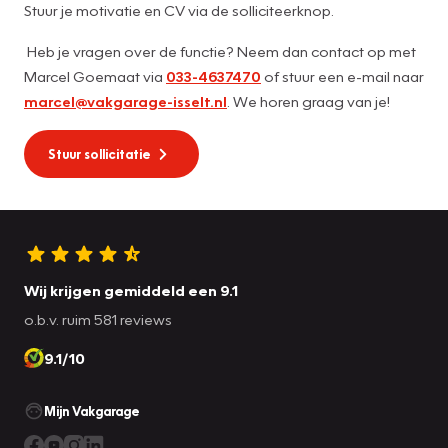
Stuur je motivatie en CV via de solliciteerknop.
Heb je vragen over de functie? Neem dan contact op met
Marcel Goemaat via
033-4637470
of stuur een e-mail naar
marcel@vakgarage-isselt.nl
. We horen graag van je!
Stuur sollicitatie
Wij krijgen gemiddeld een 9.1
o.b.v. ruim 581 reviews
9.1/10
Mijn Vakgarage