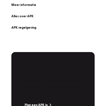
Meer informatie
Alles over APK
APK regelgeving
APK Keuring bij
Vakgarage!
Is het weer tijd voor de jaarlijkse APK? Ga
snel naar Vakgarage bij u in de buurt, en ga
zonder zorgen de weg op!
Plan een APK in