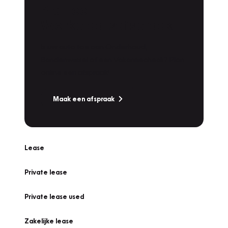
Plan een
Werkplaatsafspraak
Is uw auto toe aan Onderhoud,
Bandenwissel of een Vakantiecheck? Plan
online een afspraak!
Maak een afspraak
Lease
Private lease
Private lease used
Zakelijke lease