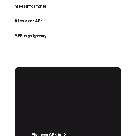
Meer informatie
Alles over APK
APK regelgeving
APK Keuring bij
Vakgarage!
Is het weer tijd voor de jaarlijkse APK? Ga
snel naar Vakgarage bij u in de buurt, en ga
zonder zorgen de weg op!
Plan een APK in