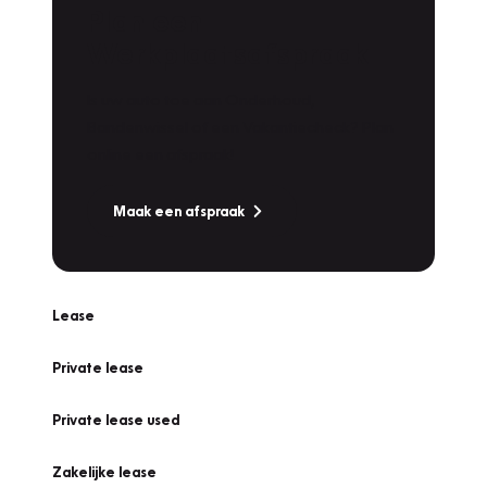
Plan een
Werkplaatsafspraak
Is uw auto toe aan Onderhoud,
Bandenwissel of een Vakantiecheck? Plan
online een afspraak!
Maak een afspraak
Lease
Private lease
Private lease used
Zakelijke lease