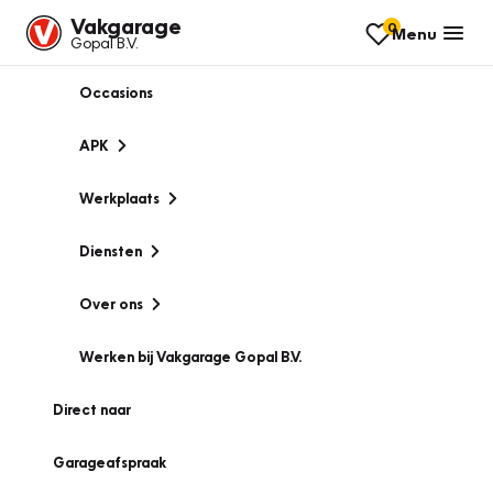
Vakgarage
0
Menu
Gopal B.V.
Occasions
APK
Werkplaats
Diensten
Over ons
Werken bij Vakgarage Gopal B.V.
Direct naar
Garageafspraak