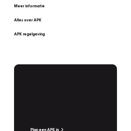
Meer informatie
Alles over APK
APK regelgeving
APK Keuring bij
Vakgarage!
Is het weer tijd voor de jaarlijkse APK? Ga
snel naar Vakgarage bij u in de buurt, en ga
zonder zorgen de weg op!
Plan een APK in