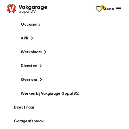
Vakgarage
0
Menu
Gopal B.V.
Occasions
APK
Werkplaats
Diensten
Over ons
Werken bij Vakgarage Gopal B.V.
Direct naar
Garageafspraak