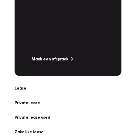
Plan een
Werkplaatsafspraak
Is uw auto toe aan Onderhoud,
Bandenwissel of een Vakantiecheck? Plan
online een afspraak!
Maak een afspraak
Lease
Private lease
Private lease used
Zakelijke lease