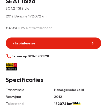
SEAT Ibiza
SC 1.2 TSI Style
2012
|
Benzine
|
172.072 km
€ 4.950
BTW niet verrekenbaar
Ik heb interesse
Bel ons op 020-6903328
Specificaties
Transmissie
Handgeschakeld
Bouwjaar
2012
Tellerstand
172072 km