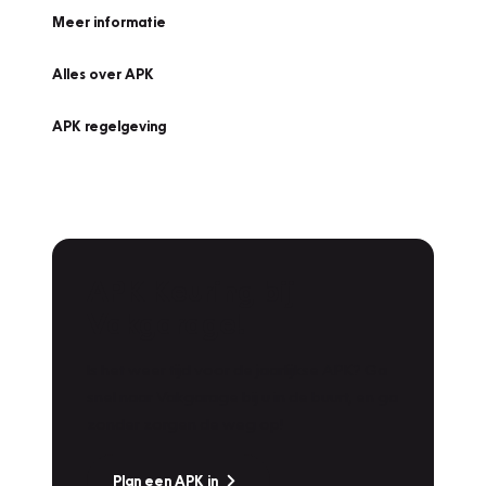
Meer informatie
Alles over APK
APK regelgeving
APK Keuring bij
Vakgarage!
Is het weer tijd voor de jaarlijkse APK? Ga
snel naar Vakgarage bij u in de buurt, en ga
zonder zorgen de weg op!
Plan een APK in