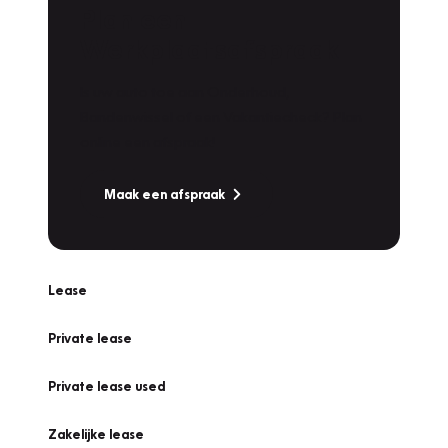
Plan een
Werkplaatsafspraak
Is uw auto toe aan Onderhoud,
Bandenwissel of een Vakantiecheck? Plan
online een afspraak!
Maak een afspraak
Lease
Private lease
Private lease used
Zakelijke lease