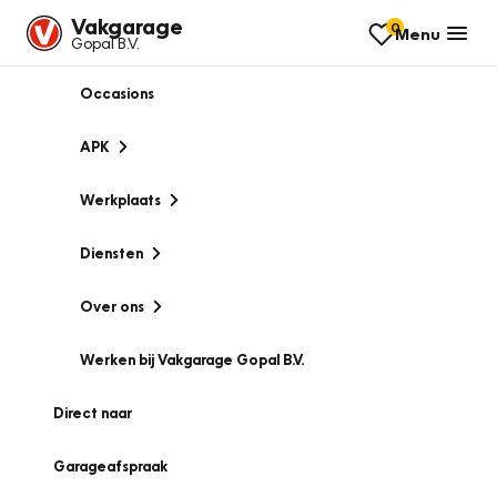
Vakgarage
0
Menu
Gopal B.V.
Occasions
APK
Werkplaats
Diensten
Over ons
Werken bij Vakgarage Gopal B.V.
Direct naar
Garageafspraak