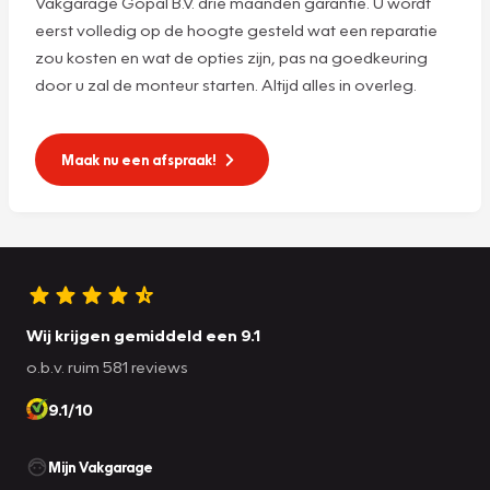
Vakgarage Gopal B.V. drie maanden garantie. U wordt
eerst volledig op de hoogte gesteld wat een reparatie
zou kosten en wat de opties zijn, pas na goedkeuring
door u zal de monteur starten. Altijd alles in overleg.
Maak nu een afspraak!
Wij krijgen gemiddeld een 9.1
o.b.v. ruim 581 reviews
9.1/10
Mijn Vakgarage