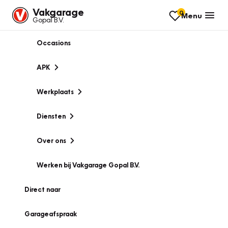
Vakgarage
0
Menu
Gopal B.V.
Occasions
APK
Werkplaats
Diensten
Over ons
Werken bij Vakgarage Gopal B.V.
Direct naar
Garageafspraak