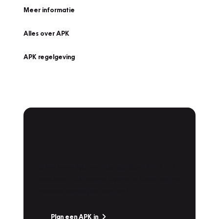
Meer informatie
Alles over APK
APK regelgeving
APK Keuring bij
Vakgarage!
Is het weer tijd voor de jaarlijkse APK? Ga
snel naar Vakgarage bij u in de buurt, en ga
zonder zorgen de weg op!
Plan een APK in