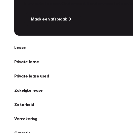
Is uw auto toe aan Onderhoud, Bandenwissel of een Va
Maak een afspraak
Lease
Private lease
Private lease used
Zakelijke lease
Zekerheid
Verzekering