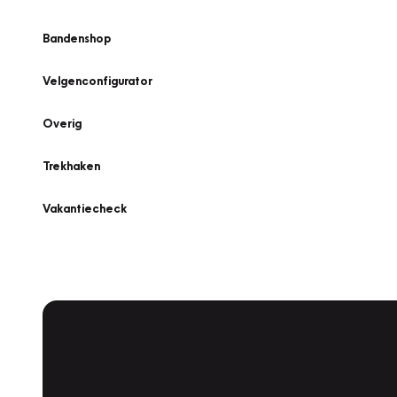
Bandenshop
Velgenconfigurator
Overig
Trekhaken
Vakantiecheck
Plan een
Werkplaatsafspraak