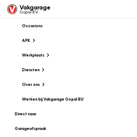
Vakgarage
Gopal B.V.
Occasions
APK
Werkplaats
Diensten
Over ons
Werken bij Vakgarage Gopal B.V.
Direct naar
Garageafspraak