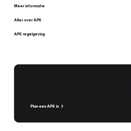
Meer informatie
Alles over APK
APK regelgeving
APK Keuring bij Vakgarage!
Is het weer tijd voor de jaarlijkse APK? Ga snel naar V
Plan een APK in