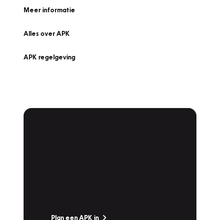
Meer informatie
Alles over APK
APK regelgeving
APK Keuring bij
Vakgarage!
Is het weer tijd voor de jaarlijkse APK? Ga
snel naar Vakgarage bij u in de buurt, en ga
zonder zorgen de weg op!
Plan een APK in