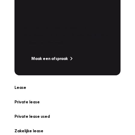
Plan een
Werkplaatsafspraak
Is uw auto toe aan Onderhoud,
Bandenwissel of een Vakantiecheck? Plan
online een afspraak!
Maak een afspraak
Lease
Private lease
Private lease used
Zakelijke lease