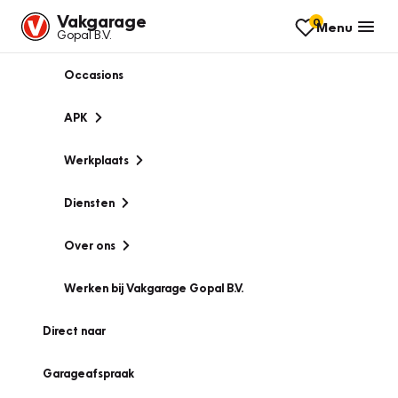
Vakgarage
0
Menu
Gopal B.V.
Occasions
APK
Werkplaats
Diensten
Over ons
Werken bij Vakgarage Gopal B.V.
Direct naar
Garageafspraak