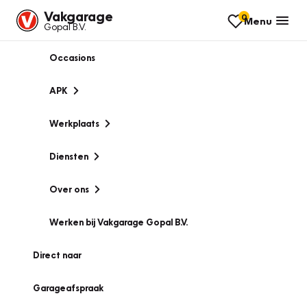
Vakgarage
0
Menu
Gopal B.V.
Occasions
APK
Werkplaats
Diensten
Over ons
Werken bij Vakgarage Gopal B.V.
Direct naar
Garageafspraak