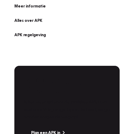
Meer informatie
Alles over APK
APK regelgeving
APK Keuring bij
Vakgarage!
Is het weer tijd voor de jaarlijkse APK? Ga
snel naar Vakgarage bij u in de buurt, en ga
zonder zorgen de weg op!
Plan een APK in