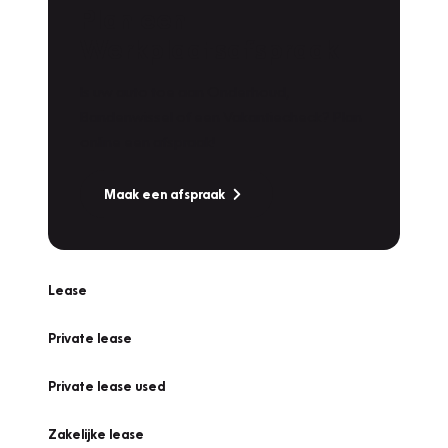
Plan een
Werkplaatsafspraak
Is uw auto toe aan Onderhoud,
Bandenwissel of een Vakantiecheck? Plan
online een afspraak!
Maak een afspraak
Lease
Private lease
Private lease used
Zakelijke lease