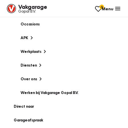
Vakgarage
0
Menu
Gopal B.V.
Occasions
APK
Werkplaats
Diensten
Over ons
Werken bij Vakgarage Gopal B.V.
Direct naar
Garageafspraak