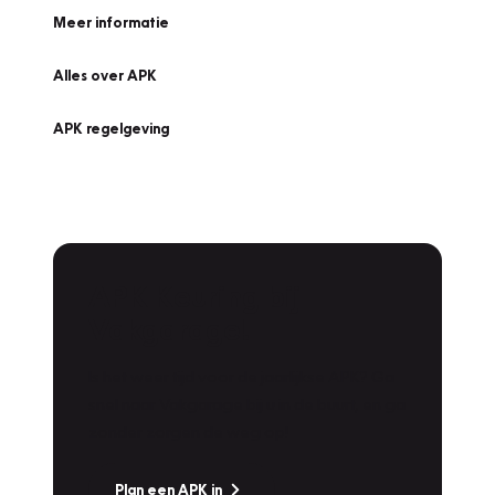
Meer informatie
Alles over APK
APK regelgeving
APK Keuring bij
Vakgarage!
Is het weer tijd voor de jaarlijkse APK? Ga
snel naar Vakgarage bij u in de buurt, en ga
zonder zorgen de weg op!
Plan een APK in