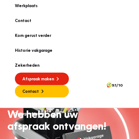
Werkplaats
Contact
Kom gerust verder
Historie vakgarage
Zekerheden
Afspraak maken
9.1/10
Contact
We hebben uw
Garageafspraak
afspraak ontvangen!