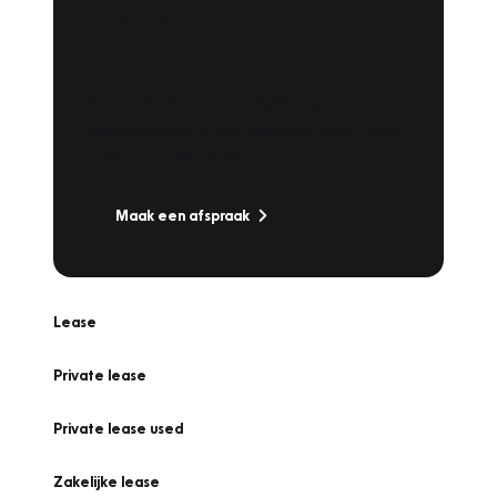
Plan een
Werkplaatsafspraak
Is uw auto toe aan Onderhoud,
Bandenwissel of een Vakantiecheck? Plan
online een afspraak!
Maak een afspraak
Lease
Private lease
Private lease used
Zakelijke lease