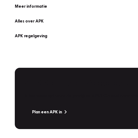
Meer informatie
Alles over APK
APK regelgeving
APK Keuring bij Vakgarage!
Is het weer tijd voor de jaarlijkse APK? Ga snel naar V
Plan een APK in