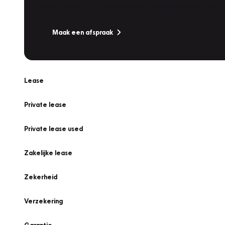
Is uw auto toe aan Onderhoud, Bandenwissel of een Va
Maak een afspraak
Lease
Private lease
Private lease used
Zakelijke lease
Zekerheid
Verzekering