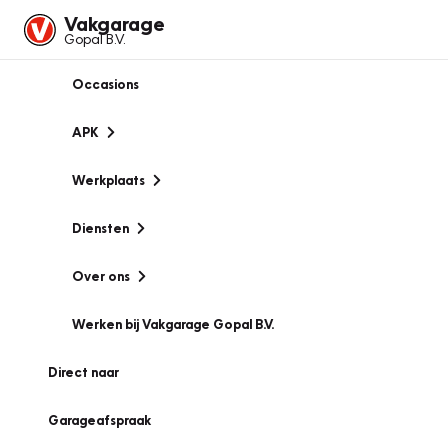
Vakgarage
Gopal B.V.
Occasions
APK
Werkplaats
Diensten
Over ons
Werken bij Vakgarage Gopal B.V.
Direct naar
Garageafspraak